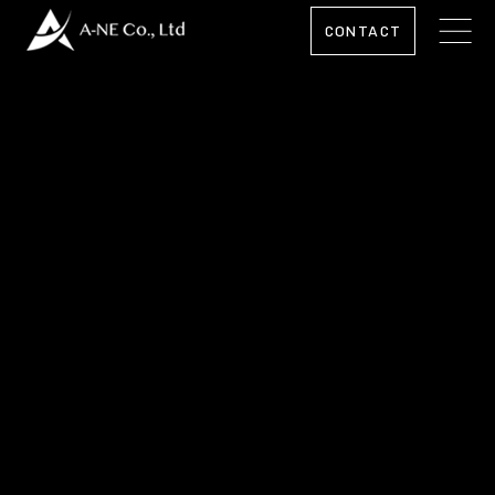
CONTACT
A-NE Co.,LTD.
COMPANY
OFFICE INFORMATION
SERVICE
MEDIA
BRAND
FEAUTURES
SOLUTION
CONTACT